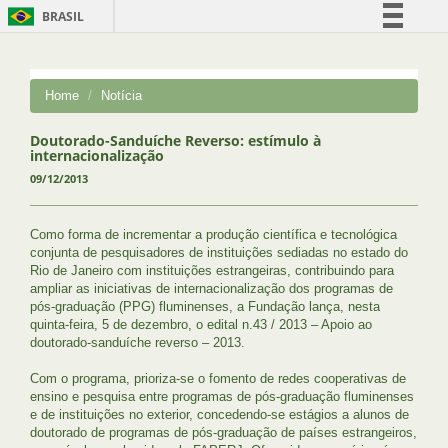
BRASIL
Simplifique!
Comunica BR
Home
Notícia
Participe
Acesso à informação
Doutorado-Sanduíche Reverso: estímulo à
internacionalização
Legislação
09/12/2013
Canais
Como forma de incrementar a produção científica e tecnológica
conjunta de pesquisadores de instituições sediadas no estado do
Rio de Janeiro com instituições estrangeiras, contribuindo para
ampliar as iniciativas de internacionalização dos programas de
pós-graduação (PPG) fluminenses, a Fundação lança, nesta
quinta-feira, 5 de dezembro, o edital n.43 / 2013 – Apoio ao
doutorado-sanduíche reverso – 2013.
Com o programa, prioriza-se o fomento de redes cooperativas de
ensino e pesquisa entre programas de pós-graduação fluminenses
e de instituições no exterior, concedendo-se estágios a alunos de
doutorado de programas de pós-graduação de países estrangeiros,