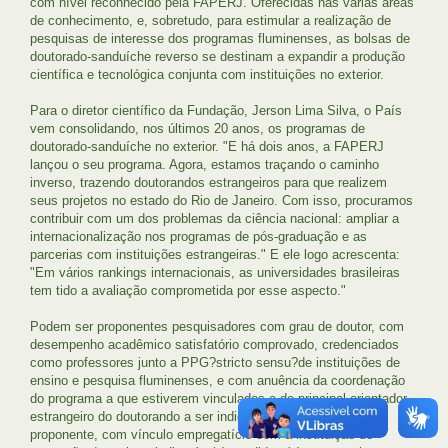
com nível reconhecido pela FAPERJ. Oferecidas nas várias áreas
de conhecimento, e, sobretudo, para estimular a realização de
pesquisas de interesse dos programas fluminenses, as bolsas de
doutorado-sanduíche reverso se destinam a expandir a produção
científica e tecnológica conjunta com instituições no exterior.
Para o diretor científico da Fundação, Jerson Lima Silva, o País
vem consolidando, nos últimos 20 anos, os programas de
doutorado-sanduíche no exterior. "E há dois anos, a FAPERJ
lançou o seu programa. Agora, estamos traçando o caminho
inverso, trazendo doutorandos estrangeiros para que realizem
seus projetos no estado do Rio de Janeiro. Com isso, procuramos
contribuir com um dos problemas da ciência nacional: ampliar a
internacionalização nos programas de pós-graduação e as
parcerias com instituições estrangeiras." E ele logo acrescenta:
"Em vários rankings internacionais, as universidades brasileiras
tem tido a avaliação comprometida por esse aspecto."
Podem ser proponentes pesquisadores com grau de doutor, com
desempenho acadêmico satisfatório comprovado, credenciados
como professores junto a PPG?stricto sensu?de instituições de
ensino e pesquisa fluminenses, e com anuência da coordenação
do programa a que estiverem vinculados e do principal orientador
estrangeiro do doutorando a ser indicado para a bolsa. O
proponente, com vínculo empregatício com a instituição de