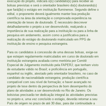
execução do projeto, indicará o(s) candidato(s) para receber as
bolsas previstas e será o orientador brasileiro do(s) doutorando(s)
que fará(ão) o estágio em instituição fluminense. Segundo define o
edital, o proponente deverá igualmente manter boa produção
científica na área da orientação e comprovada experiência na
orientação de teses de doutorado. É necessário descrever
detalhadamente o projeto a ser desenvolvido, realçando a
importância de sua realização para a instituição ou para a linha de
pesquisa em andamento, assim como a justificativa para a
realização do estágio do doutorando matriculado em PPG de
instituição de ensino e pesquisa estrangeira.
Para os candidatos à concessão de uma dessas bolsas, exige-se
que estejam regularmente matriculados em curso de doutorado em
instituição estrangeira avaliada como meritória por Comitê
Especial de Julgamento instituído pela FAPERJ; que tenham visto
de estudante válido no Brasil; e proficiência em português,
espanhol ou inglês, atestado pelo orientador brasileiro, no caso de
candidato de nacionalidade estrangeira; produção científica
compatível com seu nível de formação; e haver avançado no
projeto de tese dentro da perspectiva de bom desempenho do
plano de atividades a ser desenvolvido no Rio de Janeiro. Os
bolsistas precisarão ter dedicação integral às atividades previstas
no projeto e, uma vez concluído o estágio, deverão retornar a seu
País de origem no prazo de até 30 dias, para dar continuidade a