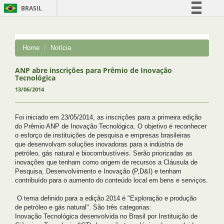
BRASIL
Simplifique!
Comunica BR
Home
Notícia
Participe
Acesso à informação
ANP abre inscrições para Prêmio de Inovação
Tecnológica
Legislação
13/06/2014
Canais
Foi iniciado em 23/05/2014, as inscrições para a primeira edição
do
Prêmio ANP de Inovação Tecnológica. O objetivo é reconhecer
o
esforço de instituições de pesquisa e empresas brasileiras
que
desenvolvam soluções inovadoras para a indústria de
petróleo, gás
natural e biocombustíveis. Serão priorizadas as
inovações que tenham
como origem de recursos a Cláusula de
Pesquisa, Desenvolvimento e
Inovação (P,D&I) e tenham
contribuído para o aumento do conteúdo
local em bens e serviços.
O tema definido para a edição 2014 é "Exploração e produção
de
petróleo e gás natural". São três categorias:
Inovação
Tecnológica desenvolvida no Brasil por Instituição de