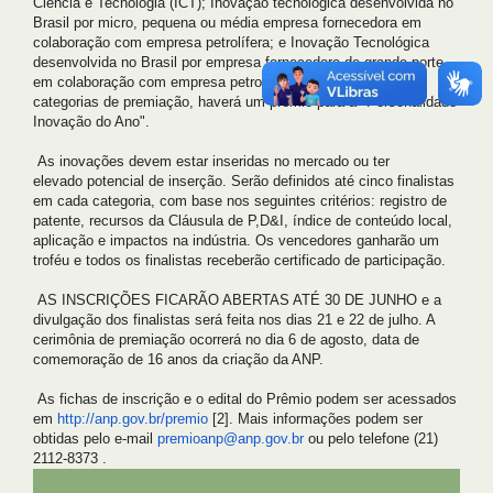
Ciência e
Tecnologia (ICT); Inovação tecnológica desenvolvida no
Brasil por
micro, pequena ou média empresa fornecedora em
colaboração com
empresa petrolífera; e Inovação Tecnológica
desenvolvida no Brasil
por empresa fornecedora de grande porte
em colaboração com empresa
petrolífera. Além das três
categorias de premiação, haverá um
prêmio para a "Personalidade
Inovação do Ano".
As inovações devem estar inseridas no mercado ou ter
elevado
potencial de inserção. Serão definidos até cinco finalistas
em cada
categoria, com base nos seguintes critérios: registro de
patente,
recursos da Cláusula de P,D&I, índice de conteúdo local,
aplicação
e impactos na indústria. Os vencedores ganharão um
troféu e todos os
finalistas receberão certificado de participação.
AS INSCRIÇÕES FICARÃO ABERTAS ATÉ 30 DE JUNHO e a
divulgação dos
finalistas será feita nos dias 21 e 22 de julho. A
cerimônia de
premiação ocorrerá no dia 6 de agosto, data de
comemoração de 16
anos da criação da ANP.
As fichas de inscrição e o edital do Prêmio podem ser acessados
em
http://anp.gov.br/premio
[2]. Mais informações podem ser
obtidas pelo
e-mail
premioanp@anp.gov.br
ou pelo telefone (21)
2112-8373 .