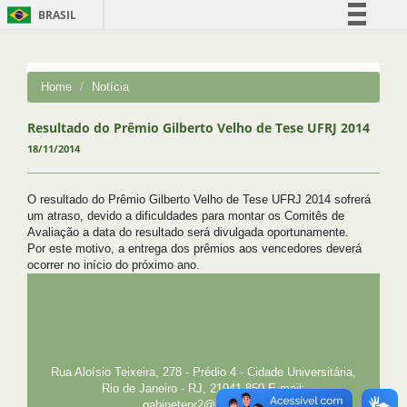
BRASIL
Simplifique!
Comunica BR
Home
Notícia
Participe
Acesso à informação
Resultado do Prêmio Gilberto Velho de Tese UFRJ 2014
18/11/2014
Legislação
Canais
O resultado do Prêmio Gilberto Velho de Tese UFRJ 2014 sofrerá
um
atraso, devido a dificuldades para montar os Comitês
de
Avaliação a data do resultado será divulgada oportunamente.
Por este motivo, a entrega dos prêmios aos vencedores deverá
ocorrer no
início do próximo ano.
UFRJ
GRADUAÇÃO
PLANEJAMENTO E DESENVOLVIMENTO
PESSOAL
EXTENSÃO
GESTÃO E GOVERNANÇA
PREFEITURA
INTRANET
SIGA
SIBI
Rua Aloísio Teixeira, 278 - Prédio 4 - Cidade Universitária,
Rio de Janeiro - RJ, 21941-850 E-mail:
gabinetepr2@pr2.ufrj.br