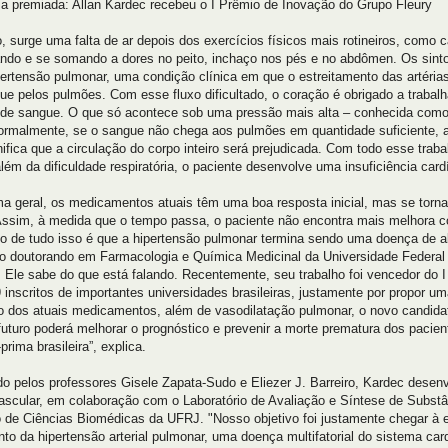
a premiada: Allan Kardec recebeu o I Prêmio
de Inovação do Grupo Fleury
o, surge uma falta de ar depois dos exercícios físicos mais rotineiros, como 
ndo e se somando a dores no peito, inchaço nos pés e no abdômen. Os sinto
ertensão pulmonar, uma condição clínica em que o estreitamento das artéri
ue pelos pulmões. Com esse fluxo dificultado, o coração é obrigado a traba
de sangue. O que só acontece sob uma pressão mais alta – conhecida como so
ormalmente, se o sangue não chega aos pulmões em quantidade suficiente, 
nifica que a circulação do corpo inteiro será prejudicada. Com todo esse traba
além da dificuldade respiratória, o paciente desenvolve uma insuficiência card
ma geral, os medicamentos atuais têm uma boa resposta inicial, mas se tor
Assim, à medida que o tempo passa, o paciente não encontra mais melhora c
do de tudo isso é que a hipertensão pulmonar termina sendo uma doença de alt
 o doutorando em Farmacologia e Química Medicinal da Universidade Federal 
. Ele sabe do que está falando. Recentemente, seu trabalho foi vencedor do 
9 inscritos de importantes universidades brasileiras, justamente por propor 
io dos atuais medicamentos, além de vasodilatação pulmonar, o novo candida
futuro poderá melhorar o prognóstico e prevenir a morte prematura dos pacient
prima brasileira”, explica.
do pelos professores Gisele Zapata-Sudo e Eliezer J. Barreiro, Kardec desen
ascular, em colaboração com o Laboratório de Avaliação e Síntese de Substâ
to de Ciências Biomédicas da UFRJ. "Nosso objetivo foi justamente chegar à
nto da hipertensão arterial pulmonar, uma doença multifatorial do sistema car