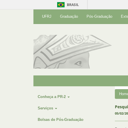
BRASIL
UFRJ
Graduação
Pós-Graduação
Ext
Hom
Conheça a PR-2
Pesqui
Serviços
05/02/2
Bolsas de Pós-Graduação