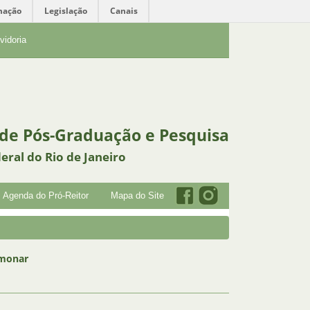
mação
Legislação
Canais
vidoria
 de Pós-Graduação e Pesquisa
eral do Rio de Janeiro
Agenda do Pró-Reitor
Mapa do Site
lmonar