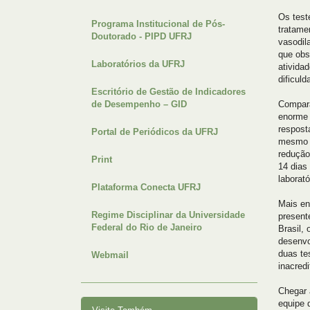
Os test
Programa Institucional de Pós-
tratame
Doutorado - PIPD UFRJ
vasodil
que obs
Laboratórios da UFRJ
ativida
dificul
Escritório de Gestão de Indicadores
de Desempenho – GID
Compara
enorme 
respost
Portal de Periódicos da UFRJ
mesmo d
redução
Print
14 dias
laborató
Plataforma Conecta UFRJ
Mais en
Regime Disciplinar da Universidade
present
Federal do Rio de Janeiro
Brasil,
desenvo
duas te
Webmail
inacred
Chegar 
equipe 