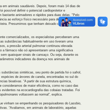
ça em animais saudáveis. Depois, foram mais 14 dias de
 possível definir o potencial cardioprotetor e
 bastante animadores e rápidos para duas delas. "Pelo
cia ao esforço físico necessário para desempenhar
esteira. Presumimos que tenham deixado de ter qualquer
nte comercializados, os especialistas perceberam uma
 as substâncias habitualmente em uso tiveram uma
sos, a pressão arterial pulmonar continuou elevada
o a fármaco não só apresentaram uma significativa
 sem quaisquer sinais de cansaço. Ou seja, durante os
parâmetros indicadores da doença nos animais de
ubstâncias sintéticas, seu ponto de partida foi o safrol,
s espécies de árvores de canela, encontradas no sul do
ias bioativas. “A partir de sua estrutura química,
e consideramos de maior eficiência, como no caso das
evidentes na ecocardiografia das cobaias tratadas. Foi
iopulmonares voltassem ao normal”, explica.
 que vinham se empenhando os pesquisadores do Lassbio,
tivas. “Avaliamos, em animais de laboratório, aquelas