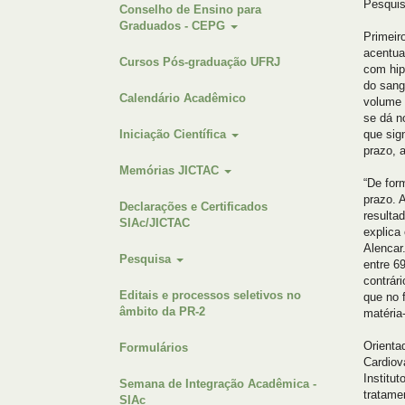
Pesquis
Conselho de Ensino para
Graduados - CEPG
Primeir
acentua
Cursos Pós-graduação UFRJ
com hip
do sang
Calendário Acadêmico
volume 
se dá n
Iniciação Científica
que sig
prazo, 
Memórias JICTAC
“De for
prazo. 
Declarações e Certificados
resulta
SIAc/JICTAC
explica
Alencar
Pesquisa
entre 6
contrár
Editais e processos seletivos no
que no 
âmbito da PR-2
matéria-
Orienta
Formulários
Cardiov
Institu
Semana de Integração Acadêmica -
tratame
SIAc