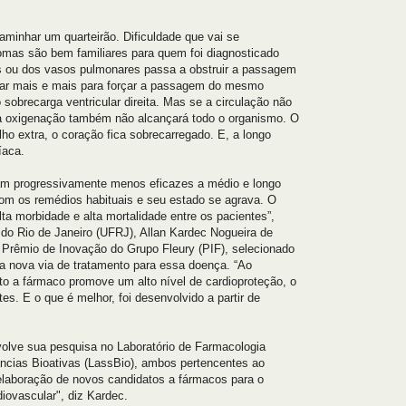
caminhar um quarteirão. Dificuldade que vai se
mas são bem familiares para quem foi diagnosticado
as ou dos vasos pulmonares passa a obstruir a passagem
lhar mais e mais para forçar a passagem do mesmo
brecarga ventricular direita. Mas se a circulação não
a oxigenação também não alcançará todo o organismo. O
lho extra, o coração fica sobrecarregado. E, a longo
íaca.
nam progressivamente menos eficazes a médio e longo
om os remédios habituais e seu estado se agrava. O
a morbidade e alta mortalidade entre os pacientes”,
do Rio de Janeiro (UFRJ), Allan Kardec Nogueira de
I Prêmio de Inovação do Grupo Fleury (PIF), selecionado
uma nova via de tratamento para essa doença. “Ao
to a fármaco promove um alto nível de cardioproteção, o
es. E o que é melhor, foi desenvolvido a partir de
volve sua pesquisa no Laboratório de Farmacologia
ncias Bioativas (LassBio), ambos pertencentes ao
 elaboração de novos candidatos a fármacos para o
diovascular", diz Kardec.