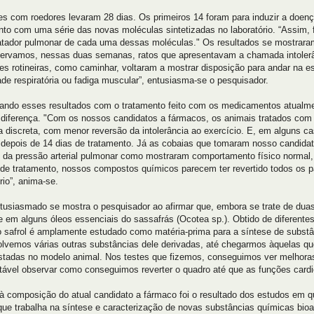
es com roedores levaram 28 dias. Os primeiros 14 foram para induzir a doen
nto com uma série das novas moléculas sintetizadas no laboratório. “Assim, foi
atador pulmonar de cada uma dessas moléculas." Os resultados se mostraram
ervamos, nessas duas semanas, ratos que apresentavam a chamada intolerân
des rotineiras, como caminhar, voltaram a mostrar disposição para andar na 
dade respiratória ou fadiga muscular”, entusiasma-se o pesquisador.
ndo esses resultados com o tratamento feito com os medicamentos atualme
diferença. "Com os nossos candidatos a fármacos, os animais tratados com
a discreta, com menor reversão da intolerância ao exercício. E, em alguns ca
epois de 14 dias de tratamento. Já as cobaias que tomaram nosso candidat
 da pressão arterial pulmonar como mostraram comportamento físico normal,
 de tratamento, nossos compostos químicos parecem ter revertido todos os 
rio”, anima-se.
tusiasmado se mostra o pesquisador ao afirmar que, embora se trate de duas s
e em alguns óleos essenciais do sassafrás (Ocotea sp.). Obtido de diferente
 o safrol é amplamente estudado como matéria-prima para a síntese de substânc
lvemos várias outras substâncias dele derivadas, até chegarmos àquelas qu
stadas no modelo animal. Nos testes que fizemos, conseguimos ver melhoras 
itável observar como conseguimos reverter o quadro até que as funções card
à composição do atual candidato a fármaco foi o resultado dos estudos em
que trabalha na síntese e caracterização de novas substâncias químicas bioa