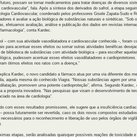
 futuro, possam se tornar medicamentos para tratar doenças de diversos si
cardiovascular”, fala. Após a síntese dos derivados do safrol, a etapa seguint
logia Cardiovascular, coordenado pelos professores Gisele Zapata-Sudo e Ro
adores é avaliar a ação biológica de substâncias naturais e sintéticas. “Sob 
as, efetuamos avaliação, análise e publicação dos dados em revistas interna
 farmacologia”, conta Kardec.
ol – com sua atividade vasodilatadora e cardiovascular conhecida –, foram 
rais para acentuar esses efeitos ou somar outras atividades benéficas desej
 de biblioteca de substâncias com atividade biológica – para escolher aquelas
lógica, pudessem acentuar esses efeitos vasodilatadores e cardioprotetore
eram ótimos efeitos nos ratos com a doença.”
plica Kardec, o novo candidato a fármaco atua por uma via diferente dos 
fila, aquela mesma do conhecido Viagra. “Nossas substâncias agem por uma v
dilatação, promovem uma potente cardioproteção”, afirma. Segundo Kardec, 
na a proposta inovadora. “Nas pesquisas que visam o desenvolvimento de tera
ciado na área de cardiologia”.
do com esses resultados promissores, ele sugere que a insuficiência cardíaca
– possa futuramente ser revertida, caso os dois novos compostos estudados
s necessários para o reconhecimento e liberação de uso pelos órgãos de vigil
).
ximas etapas, serão analisadas quaisquer possíveis reações de toxicidade 