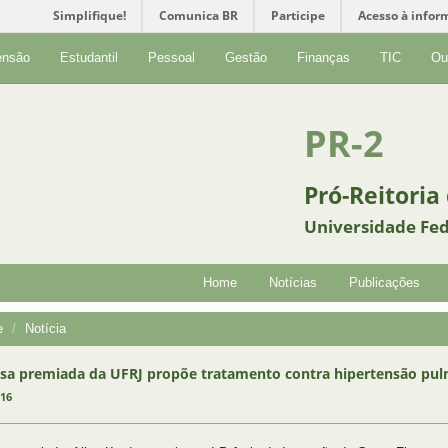
Simplifique!
Comunica BR
Participe
Acesso à infor
ensão
Estudantil
Pessoal
Gestão
Finanças
TIC
Ou
PR-2
Pró-Reitoria
Universidade Fed
Home
Notícias
Publicações
e
Notícia
sa premiada da UFRJ propõe tratamento contra hipertensão pu
016