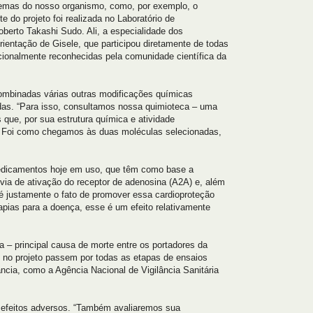
stemas do nosso organismo, como, por exemplo, o
e do projeto foi realizada no Laboratório de
berto Takashi Sudo. Ali, a especialidade dos
orientação de Gisele, que participou diretamente de todas
cionalmente reconhecidas pela comunidade científica da
combinadas várias outras modificações químicas
adas. “Para isso, consultamos nossa quimioteca – uma
 que, por sua estrutura química e atividade
s. Foi como chegamos às duas moléculas selecionadas,
medicamentos hoje em uso, que têm como base a
ia de ativação do receptor de adenosina (A2A) e, além
é justamente o fato de promover essa cardioproteção
pias para a doença, esse é um efeito relativamente
 – principal causa de morte entre os portadores da
 no projeto passem por todas as etapas de ensaios
ância, como a Agência Nacional de Vigilância Sanitária
e efeitos adversos. “Também avaliaremos sua