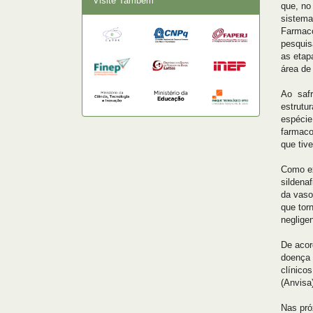
Visite Também
que, no
sistema 
Farmaco
pesquis
as etap
área de
Ao safr
estrutu
espécie
farmaco
que tiv
Como ex
sildena
da vaso
que tor
negligen
De acor
doença 
clínico
(Anvisa
Nas pró