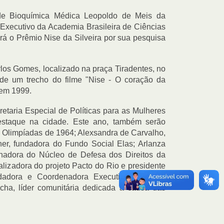
to de Bioquímica Médica Leopoldo de Meis da
Executivo da Academia Brasileira de Ciências
rá o Prêmio Nise da Silveira por sua pesquisa
rlos Gomes, localizado na praça Tiradentes, no
 de um trecho do filme "Nise - O coração da
 em 1999.
retaria Especial de Políticas para as Mulheres
staque na cidade. Este ano, também serão
s Olimpíadas de 1964; Alexsandra de Carvalho,
her, fundadora do Fundo Social Elas; Arlanza
enadora do Núcleo de Defesa dos Direitos da
izadora do projeto Pacto do Rio e presidente
undadora e Coordenadora Executiva da ONG
cha, líder comunitária dedicada a causa das