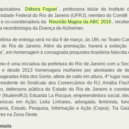
squisadora
Débora Foguel
, professora titular do Institu
sidade Federal do Rio de Janeiro (UFRJ), membro do Comitê 
 e co-coordenadora da
Reunião Magna da ABC 2016
, recebe
a neurobiologia da Doença de Alzheimer.
mônia de entrega será no dia 9 de março, às 18h, no Teatro Ca
o do Rio de Janeiro. Além da premiação, haverá a exibição
a", em homenagem à consagrada psiquiatra brasileira falecida
io é uma iniciativa da prefeitura do Rio de Janeiro com a Sec
 e desde 2013 homenageia mulheres por atividades de de
geadas Aída dos Santo, atleta de salto em altura, 4º lugar na
residente do Sindicato dos Comerciários do RJ; Amália Fisc
lo, defensora pública do Estado do Rio de Janeiro e coord
 (Nudem/RJ); Eduarda La Rocque, empreendedora social, ideal
riocas em Ação; Leila Linhares, advogada, feminista, f
ania, Estudo, Pesquisa, Informação e Ação (Cepia); Tia Gaú
res na Zona Oeste.
miada