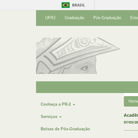
BRASIL
UFRJ
Graduação
Pós-Graduação
Ext
Hom
Conheça a PR-2
Acadêm
Serviços
07/03/2
Bolsas de Pós-Graduação