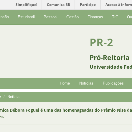
Simplifique!
Comunica BR
Participe
Acesso à infor
ensão
Estudantil
Pessoal
Gestão
Finanças
TIC
Ou
PR-2
Pró-Reitoria
Universidade Fed
Home
Notícias
Publicações
e
Notícia
ica Débora Foguel é uma das homenageadas do Prêmio Nise da 
016