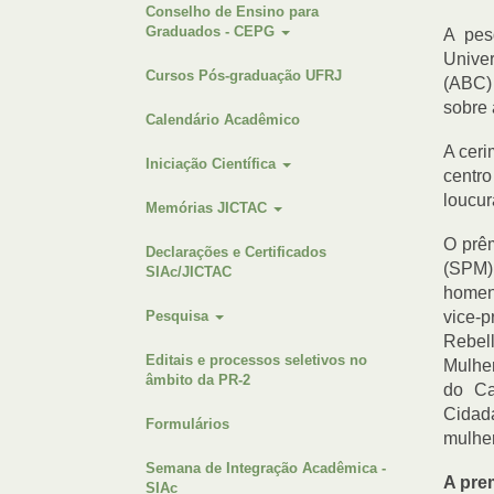
Conselho de Ensino para
Graduados - CEPG
A pe
Univer
Cursos Pós-graduação UFRJ
(ABC)
sobre 
Calendário Acadêmico
A ceri
Iniciação Científica
centr
loucur
Memórias JICTAC
O prêm
Declarações e Certificados
(SPM)
SIAc/JICTAC
homena
Pesquisa
vice-p
Rebel
Editais e processos seletivos no
Mulher
âmbito da PR-2
do Ca
Cidad
Formulários
mulhe
Semana de Integração Acadêmica -
A pre
SIAc