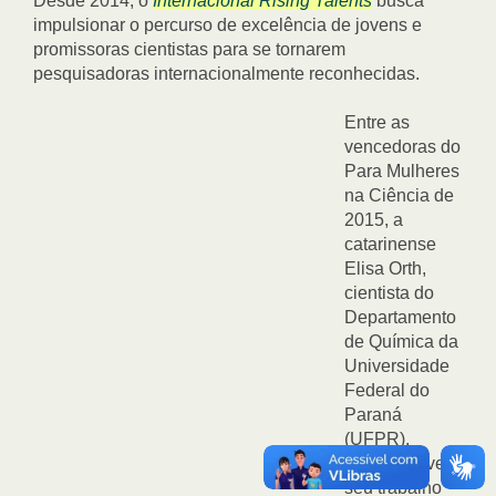
Desde 2014, o
Internacional Rising Talents
busca
impulsionar o percurso de excelência de jovens e
promissoras cientistas para se tornarem
pesquisadoras internacionalmente reconhecidas.
Entre as
vencedoras do
Para Mulheres
na Ciência de
2015, a
catarinense
Elisa Orth,
cientista do
Departamento
de Química da
Universidade
Federal do
Paraná
(UFPR),
também teve
seu trabalho