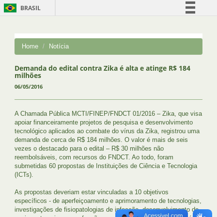
BRASIL
Simplifique!
Comunica BR
Home
Notícia
Participe
Acesso à informação
Demanda do edital contra Zika é alta e atinge R$ 184
milhões
Legislação
06/05/2016
Canais
A Chamada Pública MCTI/FINEP/FNDCT 01/2016 – Zika, que visa
apoiar financeiramente projetos de pesquisa e desenvolvimento
tecnológico aplicados ao combate do vírus da Zika, registrou uma
demanda de cerca de R$ 184 milhões. O valor é mais de seis
vezes o destacado para o edital – R$ 30 milhões não
reembolsáveis, com recursos do FNDCT. Ao todo, foram
submetidas 60 propostas de Instituições de Ciência e Tecnologia
(ICTs).
As propostas deveriam estar vinculadas a 10 objetivos
específicos - de aperfeiçoamento e aprimoramento de tecnologias,
investigações de fisiopatologias de infecção, desenvolvimento de