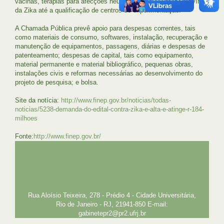
vacinas, terapias para afecções neurológicas causadas pelo vírus
da Zika até a qualificação de centros de experimentação.
A Chamada Pública prevê apoio para despesas correntes, tais
como materiais de consumo, softwares, instalação, recuperação e
manutenção de equipamentos, passagens, diárias e despesas de
patenteamento; despesas de capital, tais como equipamento,
material permanente e material bibliográfico, pequenas obras,
instalações civis e reformas necessárias ao desenvolvimento do
projeto de pesquisa; e bolsa.
Site da notícia:
http://www.finep.gov.br/noticias/todas-
noticias/5238-demanda-do-edital-contra-zika-e-alta-e-atinge-r-184-
milhoes
Fonte:
http://www.finep.gov.br/
UFRJ
GRADUAÇÃO
PLANEJAMENTO E DESENVOLVIMENTO
PESSOAL
EXTENSÃO
GESTÃO E GOVERNANÇA
PREFEITURA
INTRANET
SIGA
SIBI
Rua Aloísio Teixeira, 278 - Prédio 4 - Cidade Universitária,
Rio de Janeiro - RJ, 21941-850 E-mail:
gabinetepr2@pr2.ufrj.br