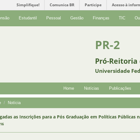
Simplifique!
Comunica BR
Participe
Acesso à infor
ensão
Estudantil
Pessoal
Gestão
Finanças
TIC
Ou
PR-2
Pró-Reitoria
Universidade Fed
Home
Notícias
Publicações
e
Notícia
gadas as Inscrições para a Pós Graduação em Políticas Públicas 
016