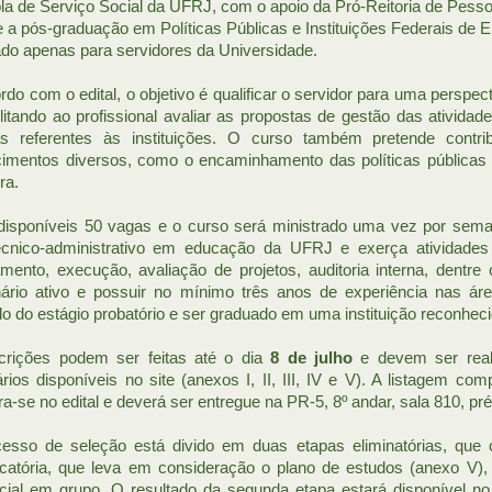
la de Serviço Social da UFRJ, com o apoio da Pró-Reitoria de Pesso
e a pós-graduação em Políticas Públicas e Instituições Federais de E
ado apenas para servidores da Universidade.
do com o edital, o objetivo é qualificar o servidor para uma perspec
ilitando ao profissional avaliar as propostas de gestão das ativida
as referentes às instituições. O curso também pretende contr
imentos diversos, como o encaminhamento das políticas públicas 
ra.
disponíveis 50 vagas e o curso será ministrado uma vez por seman
écnico-administrativo em educação da UFRJ e exerça atividades
amento, execução, avaliação de projetos, auditoria interna, dentr
nário ativo e possuir no mínimo três anos de experiência nas áre
o do estágio probatório e ser graduado em uma instituição reconhec
crições podem ser feitas até o dia
8 de julho
e devem ser real
ários disponíveis no site (anexos I, II, III, IV e V). A listagem c
a-se no edital e deverá ser entregue na PR-5, 8º andar, sala 810, pré
esso de seleção está divido em duas etapas eliminatórias, qu
ficatória, que leva em consideração o plano de estudos (anexo V),
cial em grupo. O resultado da segunda etapa estará disponível no