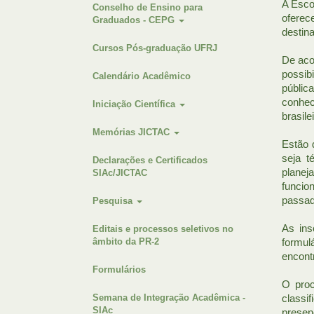
A Esco
Conselho de Ensino para
oferec
Graduados - CEPG
destin
Cursos Pós-graduação UFRJ
De acor
possib
Calendário Acadêmico
públic
conhec
Iniciação Científica
brasilei
Memórias JICTAC
Estão 
seja t
Declarações e Certificados
planej
SIAc/JICTAC
funcio
passad
Pesquisa
As ins
Editais e processos seletivos no
âmbito da PR-2
formul
encontr
Formulários
O proc
Semana de Integração Acadêmica -
classi
SIAc
presen