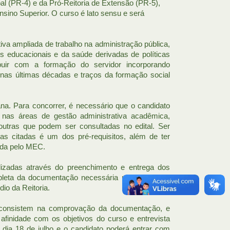
al (PR-4) e da Pró-Reitoria de Extensão (PR-5),
nsino Superior. O curso é lato sensu e será
tiva ampliada de trabalho na administração pública,
des educacionais e da saúde derivadas de políticas
ibuir com a formação do servidor incorporando
nas últimas décadas e traços da formação social
a. Para concorrer, é necessário que o candidato
 nas áreas de gestão administrativa acadêmica,
e outras que podem ser consultadas no edital. Ser
as citadas é um dos pré-requisitos, além de ter
ida pelo MEC.
izadas através do preenchimento e entrega dos
ompleta da documentação necessária para inscrição
dio da Reitoria.
e consistem na comprovação da documentação, e
 afinidade com os objetivos do curso e entrevista
 dia 18 de julho e o candidato poderá entrar com