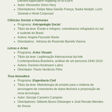
Efficient Application Happing on to ASIPs
Autor: Alexandre Solon Nery
Orientadores: Felipe Maia Galvão França, Nadia Nedjah, Lech
Józwiak e Henk Corporaal
Ciências Sociais e Humanas
Programa:
Antropologia Social
Título da tese: Êxodo e refúgios: colombianos refugiados no sul
e sudeste do Brasil
Autora: Angela Facundo Navia
Orientadora: Adriana de Resende Barreto Vianna
Letras e Artes
Programa:
Artes Visuais
Título da tese: Legitimação Internacional da Arte
Contemporânea Brasileira, análise de um percurso:1940-2010
Autora: Daniela Hockmann Labra
Orientador: Paulo Venâncio Filho
Tese Inovadora
Programa:
Engenharia Civil
Título da tese: Metodologia de projeto para o sistema de
ancoragem de conectores de dutos flexíveis e proposição de
nova tecnologia
Autor: George Carneiro Campelo
Orientadores: Gilberto Bruno Ellwanger e José Renato Mendes
de Sousa