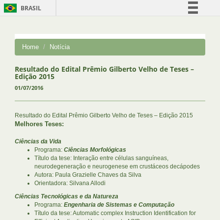
BRASIL
Simplifique!
Comunica BR
Home
Notícia
Participe
Acesso à informação
Resultado do Edital Prêmio Gilberto Velho de Teses –
Edição 2015
Legislação
01/07/2016
Canais
Resultado do Edital Prêmio Gilberto Velho de Teses – Edição 2015
Melhores Teses:
Ciências da Vida
Programa:
Ciências Morfológicas
Título da tese: Interação entre células sanguíneas,
neurodegeneração e neurogenese em crustáceos decápodes
Autora: Paula Grazielle Chaves da Silva
Orientadora: Silvana Allodi
Ciências Tecnológicas e da Natureza
Programa:
Engenharia de Sistemas e Computação
Título da tese: Automatic complex Instruction Identification for