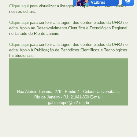
Clique aqui
para visualizar a listagem completa dos contemplados
nesses editais.
Clique aqui
para conferir a listagem dos contemplados da UFRJ no
edital Apoio ao Desenvolvimento Científico e Tecnológico Regional
no Estado do Rio de Janeiro.
Clique aqui
para conferir a listagem dos contemplados da UFRJ no
edital Apoio à Publicação de Periódicos Científicos e Tecnológicos
Institucionais.
UFRJ
GRADUAÇÃO
PLANEJAMENTO E DESENVOLVIMENTO
PESSOAL
EXTENSÃO
GESTÃO E GOVERNANÇA
PREFEITURA
INTRANET
SIGA
SIBI
Rua Aloísio Teixeira, 278 - Prédio 4 - Cidade Universitária,
Rio de Janeiro - RJ, 21941-850 E-mail:
gabinetepr2@pr2.ufrj.br