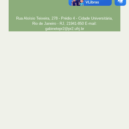
EXTENSÃO
GESTÃO E GOVERNANÇA
PREFEITURA
INTRANET
SIGA
SIBI
Rua Aloísio Teixeira, 278 - Prédio 4 - Cidade Universitária,
Rio de Janeiro - RJ, 21941-850 E-mail:
gabinetepr2@pr2.ufrj.br