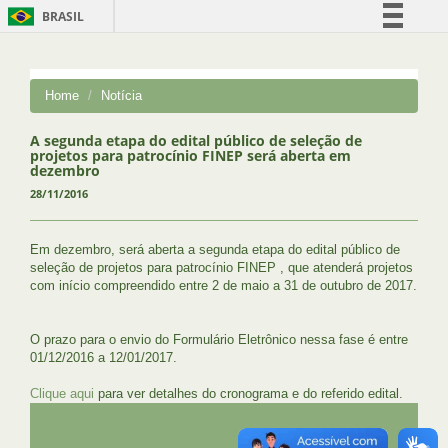
BRASIL
Simplifique!
Comunica BR
Home
Notícia
Participe
Acesso à informação
A segunda etapa do edital público de seleção de
projetos para patrocínio FINEP será aberta em
Legislação
dezembro
28/11/2016
Canais
Em dezembro, será aberta a segunda etapa do edital público de
seleção de projetos para patrocínio FINEP , que atenderá projetos
com início compreendido entre 2 de maio a 31 de outubro de 2017.
O prazo para o envio do Formulário Eletrônico nessa fase é entre
01/12/2016 a 12/01/2017.
Clique aqui
para ver detalhes do cronograma e do referido edital.
UFRJ
GRADUAÇÃO
PLANEJAMENTO E DESENVOLVIMENTO
PESSOAL