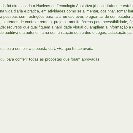
da foi direcionada a Núcleos de Tecnologia Assistiva já constituídos e estab
na vida diária e prática, em atividades como se alimentar, cozinhar, tomar ba
 a pessoas com restrições para falar ou escrever; programas de computador a 
; sistemas de controle remoto; projetos arquitetônicos para acessibilidade; ó
ade; recursos que qualifiquem a habilidade visual ou ampliem a informação 
ade auditiva e a autonomia na comunicação de surdos e cegos; adaptação para 
aqui
para conferir a proposta da UFRJ que foi aprovada
aqui
para conferir todas as propostas que foram aprovadas