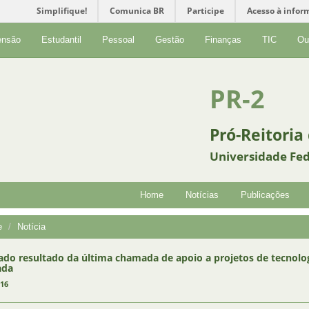
Simplifique!
Comunica BR
Participe
Acesso à infor
ensão
Estudantil
Pessoal
Gestão
Finanças
TIC
Ou
PR-2
Pró-Reitoria
Universidade Fed
Home
Notícias
Publicações
e
Notícia
ado resultado da última chamada de apoio a projetos de tecnolo
ada
016