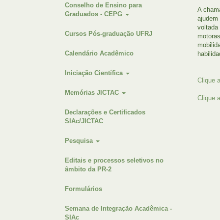
Conselho de Ensino para
A chama
Graduados - CEPG
ajudem 
voltada
Cursos Pós-graduação UFRJ
motoras
mobilid
Calendário Acadêmico
habilid
Iniciação Científica
Clique 
Memórias JICTAC
Clique 
Declarações e Certificados
SIAc/JICTAC
Pesquisa
Editais e processos seletivos no
âmbito da PR-2
Formulários
Semana de Integração Acadêmica -
SIAc