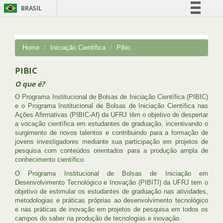
BRASIL
Simplifique!
Comunica BR
Home
Iniciação Científica
Pibic
Participe
PIBIC
Acesso à informação
O que é?
Legislação
O Programa Institucional de Bolsas de Iniciação Científica (PIBIC)
Canais
e o Programa Institucional de Bolsas de Iniciação Científica nas
Ações Afirmativas (PIBIC-Af) da UFRJ têm o objetivo de despertar
a vocação científica em estudantes de graduação, incentivando o
surgimento de novos talentos e contribuindo para a formação de
jovens investigadores mediante sua participação em projetos de
pesquisa com conteúdos orientados para a produção ampla de
conhecimento científico.
O Programa Institucional de Bolsas de Iniciação em
Desenvolvimento Tecnológico e Inovação (PIBITI) da UFRJ tem o
objetivo de estimular os estudantes de graduação nas atividades,
metodologias e práticas próprias ao desenvolvimento tecnológico
e nas práticas de inovação em projetos de pesquisa em todos os
campos do saber na produção de tecnologias e inovação.