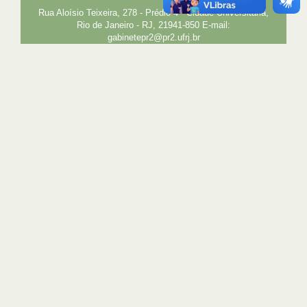
Rua Aloísio Teixeira, 278 - Prédio 4 - Cidade Universitária,
Rio de Janeiro - RJ, 21941-850 E-mail:
gabinetepr2@pr2.ufrj.br