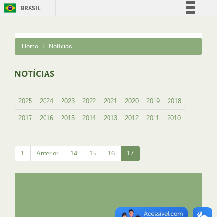
BRASIL
Simplifique!
Comunica BR
Home
Notícias
Participe
Acesso à informação
NOTÍCIAS
Legislação
Canais
2025
2024
2023
2022
2021
2020
2019
2018
2017
2016
2015
2014
2013
2012
2011
2010
1
Anterior
14
15
16
17
UFRJ
GRADUAÇÃO
PLANEJAMENTO E DESENVOLVIMENTO
PESSOAL
EXTENSÃO
GESTÃO E GOVERNANÇA
PREFEITURA
INTRANET
SIGA
SIBI