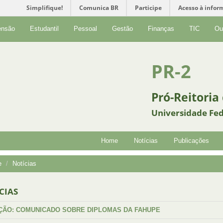
Simplifique!
Comunica BR
Participe
Acesso à infor
ensão
Estudantil
Pessoal
Gestão
Finanças
TIC
Ou
PR-2
Pró-Reitoria
Universidade Fed
Home
Notícias
Publicações
e
Notícias
CIAS
ÇÃO: COMUNICADO SOBRE DIPLOMAS DA FAHUPE