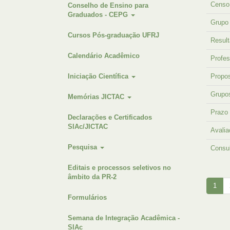
Censo
Conselho de Ensino para
Graduados - CEPG
Grupo 
Cursos Pós-graduação UFRJ
Result
Calendário Acadêmico
Profes
Iniciação Científica
Propos
Grupos
Memórias JICTAC
Prazo 
Declarações e Certificados
SIAc/JICTAC
Avalia
Pesquisa
Consul
Editais e processos seletivos no
âmbito da PR-2
1
Formulários
Semana de Integração Acadêmica -
SIAc