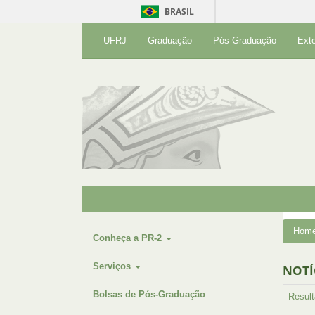
BRASIL
UFRJ
Graduação
Pós-Graduação
Ext
Hom
Conheça a PR-2
Serviços
NOTÍ
Bolsas de Pós-Graduação
Resul