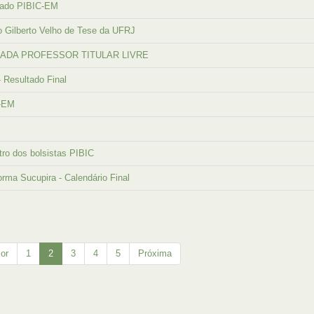
tado PIBIC-EM
 Gilberto Velho de Tese da UFRJ
ADA PROFESSOR TITULAR LIVRE
 Resultado Final
-EM
ro dos bolsistas PIBIC
orma Sucupira - Calendário Final
ior
1
2
3
4
5
Próxima