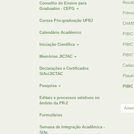
Resul
Conselho de Ensino para
Graduados - CEPG
Prêmio
Cursos Pós-graduação UFRJ
CHAM
Calendário Acadêmico
PIBIC-
Iniciação Científica
PIBIC
PIBIC
Memórias JICTAC
Cadast
Declarações e Certificados
SIAc/JICTAC
Plataf
Pesquisa
PIBIC
Editais e processos seletivos no
âmbito da PR-2
Anter
Formulários
Semana de Integração Acadêmica -
SIAc