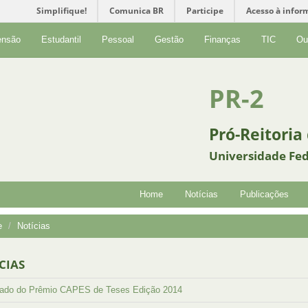
Simplifique!
Comunica BR
Participe
Acesso à infor
ensão
Estudantil
Pessoal
Gestão
Finanças
TIC
Ou
PR-2
Pró-Reitoria
Universidade Fed
Home
Notícias
Publicações
e
Notícias
CIAS
tado do Prêmio CAPES de Teses Edição 2014