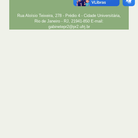
EXTENSÃO
GESTÃO E GOVERNANÇA
PREFEITURA
INTRANET
SIGA
SIBI
Rua Aloísio Teixeira, 278 - Prédio 4 - Cidade Universitária,
Rio de Janeiro - RJ, 21941-850 E-mail:
gabinetepr2@pr2.ufrj.br