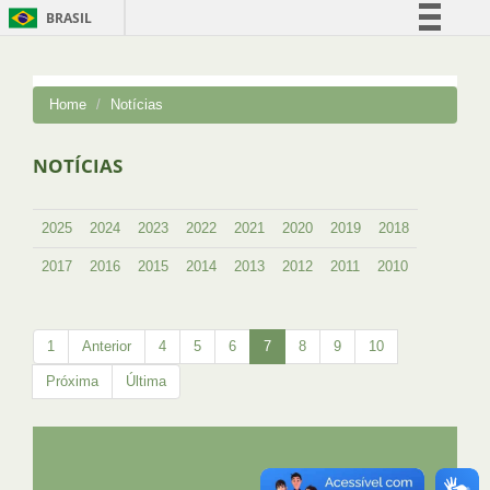
BRASIL
Simplifique!
Comunica BR
Home
Notícias
Participe
Acesso à informação
NOTÍCIAS
Legislação
Canais
2025
2024
2023
2022
2021
2020
2019
2018
2017
2016
2015
2014
2013
2012
2011
2010
1
Anterior
4
5
6
7
8
9
10
Próxima
Última
UFRJ
GRADUAÇÃO
PLANEJAMENTO E DESENVOLVIMENTO
PESSOAL