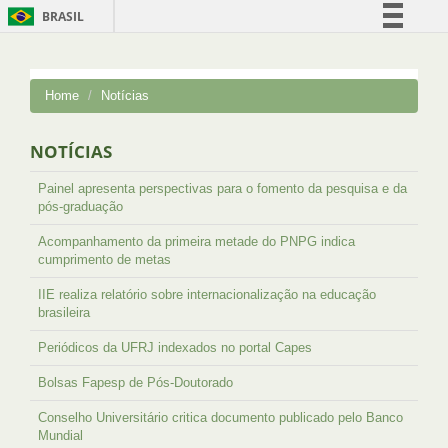
BRASIL
Simplifique!
Comunica BR
Home
Notícias
Participe
Acesso à informação
NOTÍCIAS
Legislação
Painel apresenta perspectivas para o fomento da pesquisa e da
Canais
pós-graduação
Acompanhamento da primeira metade do PNPG indica
cumprimento de metas
IIE realiza relatório sobre internacionalização na educação
brasileira
Periódicos da UFRJ indexados no portal Capes
Bolsas Fapesp de Pós-Doutorado
Conselho Universitário critica documento publicado pelo Banco
Mundial