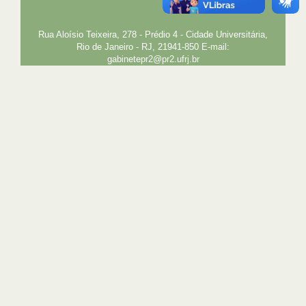
EXTENSÃO
GESTÃO E GOVERNANÇA
PREFEITURA
INTRANET
SIGA
SIBI
Rua Aloísio Teixeira, 278 - Prédio 4 - Cidade Universitária,
Rio de Janeiro - RJ, 21941-850 E-mail:
gabinetepr2@pr2.ufrj.br