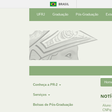
BRASIL
UFRJ
Graduação
Pós-Graduação
Ext
Hom
Conheça a PR-2
Serviços
NOTÍ
Bolsas de Pós-Graduação
Aluno
CNPq-