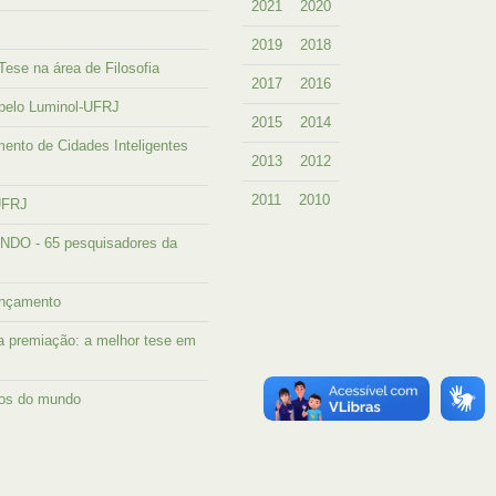
2021
2020
2019
2018
ese na área de Filosofia
2017
2016
 pelo Luminol-UFRJ
2015
2014
ento de Cidades Inteligentes
2013
2012
2011
2010
UFRJ
 - 65 pesquisadores da
ançamento
a premiação: a melhor tese em
dos do mundo