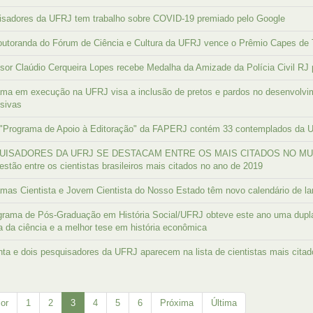
isadores da UFRJ tem trabalho sobre COVID-19 premiado pelo Google
utoranda do Fórum de Ciência e Cultura da UFRJ vence o Prêmio Capes de T
sor Claúdio Cerqueira Lopes recebe Medalha da Amizade da Polícia Civil RJ
ma em execução na UFRJ visa a inclusão de pretos e pardos no desenvolvim
usivas
l "Programa de Apoio à Editoração" da FAPERJ contém 33 contemplados da 
ISADORES DA UFRJ SE DESTACAM ENTRE OS MAIS CITADOS NO MUNDO
stão entre os cientistas brasileiros mais citados no ano de 2019
mas Cientista e Jovem Cientista do Nosso Estado têm novo calendário de l
rama de Pós-Graduação em História Social/UFRJ obteve este ano uma dupl
ia da ciência e a melhor tese em história econômica
ta e dois pesquisadores da UFRJ aparecem na lista de cientistas mais cita
ior
1
2
3
4
5
6
Próxima
Última