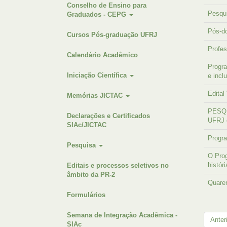
Conselho de Ensino para
Pesqu
Graduados - CEPG
Pós-do
Cursos Pós-graduação UFRJ
Profes
Calendário Acadêmico
Progra
Iniciação Científica
e incl
Edita
Memórias JICTAC
PESQU
Declarações e Certificados
UFRJ e
SIAc/JICTAC
Progra
Pesquisa
O Prog
histór
Editais e processos seletivos no
âmbito da PR-2
Quaren
Formulários
Semana de Integração Acadêmica -
Anter
SIAc