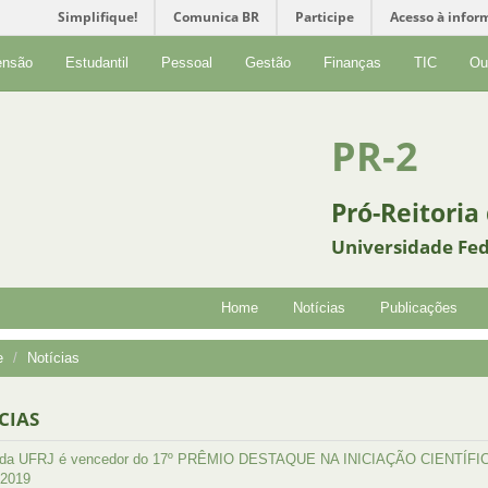
Simplifique!
Comunica BR
Participe
Acesso à infor
ensão
Estudantil
Pessoal
Gestão
Finanças
TIC
Ou
PR-2
Pró-Reitoria
Universidade Fed
Home
Notícias
Publicações
e
Notícias
CIAS
 da UFRJ é vencedor do 17º PRÊMIO DESTAQUE NA INICIAÇÃO CIENTÍ
2019