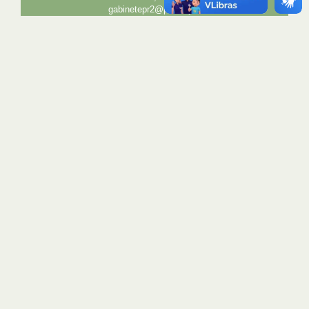
gabinetepr2@pr2.ufrj.br