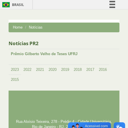
BRASIL
Simplifique!
Comunica BR
Home
Notícias
Participe
Acesso à informação
Notícias PR2
Legislação
Prêmio Gilberto Velho de Teses UFRJ
Canais
2023
2022
2021
2020
2019
2018
2017
2016
2015
UFRJ
GRADUAÇÃO
PLANEJAMENTO E DESENVOLVIMENTO
PESSOAL
EXTENSÃO
GESTÃO E GOVERNANÇA
PREFEITURA
INTRANET
SIGA
SIBI
Rua Aloísio Teixeira, 278 - Prédio 4 - Cidade Universitária,
Rio de Janeiro - RJ, 21941-850 E-mail: