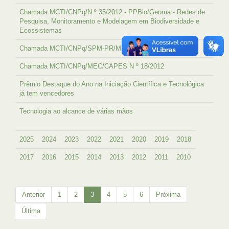
Chamada MCTI/CNPq/N º 35/2012 - PPBio/Geoma - Redes de
Pesquisa, Monitoramento e Modelagem em Biodiversidade e
Ecossistemas
Chamada MCTI/CNPq/SPM-PR/MDA Nº 32/2012
Chamada MCTI/CNPq/MEC/CAPES N º 18/2012
Prêmio Destaque do Ano na Iniciação Científica e Tecnológica
já tem vencedores
Tecnologia ao alcance de várias mãos
2025
2024
2023
2022
2021
2020
2019
2018
2017
2016
2015
2014
2013
2012
2011
2010
Anterior
1
2
3
4
5
6
Próxima
Última