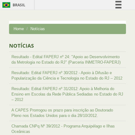
BRASIL
Simplifique!
Comunica BR
Home
Notícias
Participe
Acesso à informação
NOTÍCIAS
Legislação
Resultado - Edital FAPERJ nº 24: "Apoio ao Desenvolvimento
Canais
da Metrologia no Estado do RJ" (Parceria INMETRO-FAPERJ)
Resultado: Edital FAPERJ nº 30/2012 - Apoio à Difusão e
Popularização da Ciência e Tecnologia no Estado do RJ – 2012
Resultado: Edital FAPERJ nº 31/2012: Apoio à Melhoria do
Ensino em Escolas da Rede Pública Sediadas no Estado do RJ
– 2012
A CAPES Prorrogou os prazo para inscrição ao Doutorado
Pleno nos Estados Unidos para o dia 28/10/2012.
Chamada CNPq Nº 39/2012 - Programa Arquipélago e Ilhas
Oceânicas