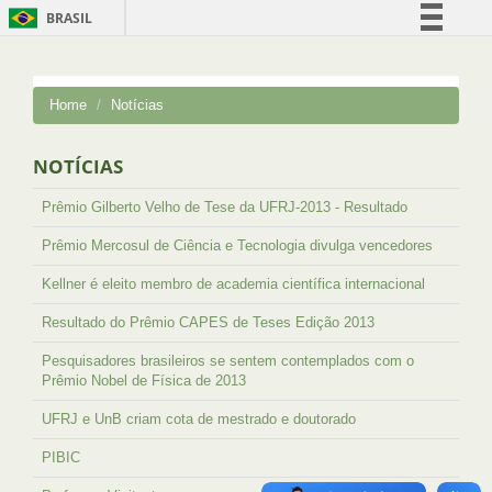
BRASIL
Simplifique!
Comunica BR
Home
Notícias
Participe
Acesso à informação
NOTÍCIAS
Legislação
Prêmio Gilberto Velho de Tese da UFRJ-2013 - Resultado
Canais
Prêmio Mercosul de Ciência e Tecnologia divulga vencedores
Kellner é eleito membro de academia científica internacional
Resultado do Prêmio CAPES de Teses Edição 2013
Pesquisadores brasileiros se sentem contemplados com o
Prêmio Nobel de Física de 2013
UFRJ e UnB criam cota de mestrado e doutorado
PIBIC