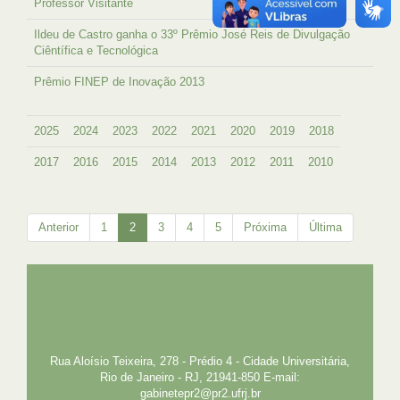
Professor Visitante
Ildeu de Castro ganha o 33º Prêmio José Reis de Divulgação
Ciêntífica e Tecnológica
Prêmio FINEP de Inovação 2013
2025
2024
2023
2022
2021
2020
2019
2018
2017
2016
2015
2014
2013
2012
2011
2010
Anterior
1
2
3
4
5
Próxima
Última
UFRJ
GRADUAÇÃO
PLANEJAMENTO E DESENVOLVIMENTO
PESSOAL
EXTENSÃO
GESTÃO E GOVERNANÇA
PREFEITURA
INTRANET
SIGA
SIBI
Rua Aloísio Teixeira, 278 - Prédio 4 - Cidade Universitária,
Rio de Janeiro - RJ, 21941-850 E-mail:
gabinetepr2@pr2.ufrj.br