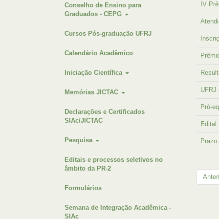
IV Prê
Conselho de Ensino para
Graduados - CEPG
Atendi
Cursos Pós-graduação UFRJ
Inscri
Calendário Acadêmico
Prêmi
Iniciação Científica
Result
UFRJ é
Memórias JICTAC
Pró-e
Declarações e Certificados
SIAc/JICTAC
Edita
Pesquisa
Prazo
Editais e processos seletivos no
âmbito da PR-2
Anter
Formulários
Semana de Integração Acadêmica -
SIAc