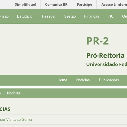
Simplifique!
Comunica BR
Participe
Acesso à infor
ensão
Estudantil
Pessoal
Gestão
Finanças
TIC
Ou
PR-2
Pró-Reitoria
Universidade Fed
Home
Notícias
Publicações
e
Notícias
CIAS
sor Visitante Sênior