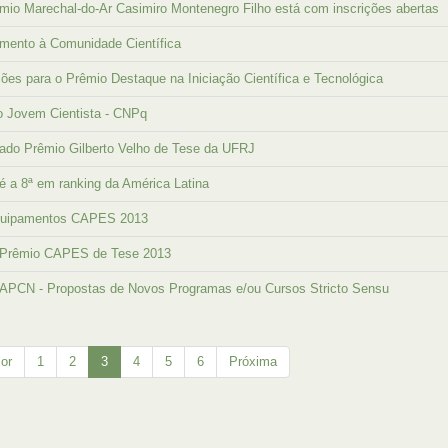
mio Marechal-do-Ar Casimiro Montenegro Filho está com inscrições abertas
mento à Comunidade Científica
ções para o Prêmio Destaque na Iniciação Científica e Tecnológica
o Jovem Cientista - CNPq
ado Prêmio Gilberto Velho de Tese da UFRJ
 a 8ª em ranking da América Latina
quipamentos CAPES 2013
l Prêmio CAPES de Tese 2013
 APCN - Propostas de Novos Programas e/ou Cursos Stricto Sensu
ior
1
2
3
4
5
6
Próxima