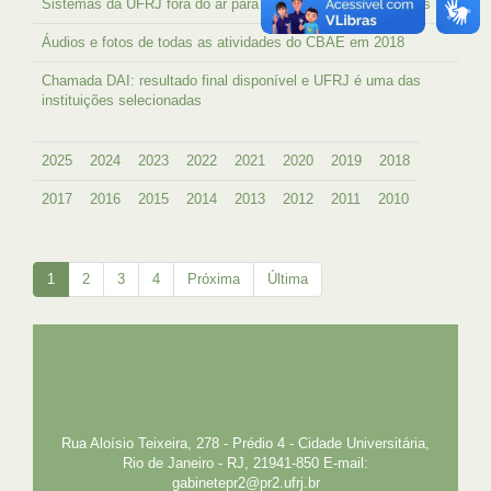
Sistemas da UFRJ fora do ar para manutenção de servidores
Áudios e fotos de todas as atividades do CBAE em 2018
Chamada DAI: resultado final disponível e UFRJ é uma das
instituições selecionadas
2025
2024
2023
2022
2021
2020
2019
2018
2017
2016
2015
2014
2013
2012
2011
2010
1
2
3
4
Próxima
Última
UFRJ
GRADUAÇÃO
PLANEJAMENTO E DESENVOLVIMENTO
PESSOAL
EXTENSÃO
GESTÃO E GOVERNANÇA
PREFEITURA
INTRANET
SIGA
SIBI
Rua Aloísio Teixeira, 278 - Prédio 4 - Cidade Universitária,
Rio de Janeiro - RJ, 21941-850 E-mail:
gabinetepr2@pr2.ufrj.br