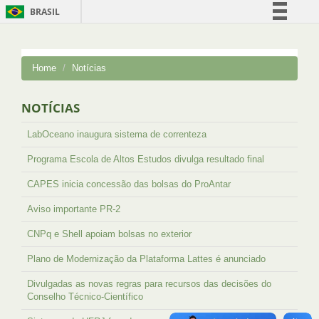
BRASIL
Simplifique!
Comunica BR
Home
Notícias
Participe
Acesso à informação
NOTÍCIAS
Legislação
LabOceano inaugura sistema de correnteza
Canais
Programa Escola de Altos Estudos divulga resultado final
CAPES inicia concessão das bolsas do ProAntar
Aviso importante PR-2
CNPq e Shell apoiam bolsas no exterior
Plano de Modernização da Plataforma Lattes é anunciado
Divulgadas as novas regras para recursos das decisões do
Conselho Técnico-Científico