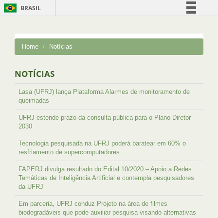
BRASIL
Simplifique!
Comunica BR
Home
Notícias
Participe
Acesso à informação
NOTÍCIAS
Legislação
Lasa (UFRJ) lança Plataforma Alarmes de monitoramento de
Canais
queimadas
UFRJ estende prazo da consulta pública para o Plano Diretor
2030
Tecnologia pesquisada na UFRJ poderá baratear em 60% o
resfriamento de supercomputadores
FAPERJ divulga resultado do Edital 10/2020 – Apoio a Redes
Temáticas de Inteligência Artificial e contempla pesquisadores
da UFRJ
Em parceria, UFRJ conduz Projeto na área de filmes
biodegradáveis que pode auxiliar pesquisa visando alternativas