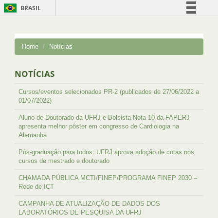
BRASIL
Simplifique!
Comunica BR
Home
Notícias
Participe
Acesso à informação
NOTÍCIAS
Legislação
Cursos/eventos selecionados PR-2 (publicados de 27/06/2022 a
Canais
01/07/2022)
Aluno de Doutorado da UFRJ e Bolsista Nota 10 da FAPERJ
apresenta melhor pôster em congresso de Cardiologia na
Alemanha
Pós-graduação para todos: UFRJ aprova adoção de cotas nos
cursos de mestrado e doutorado
CHAMADA PÚBLICA MCTI/FINEP/PROGRAMA FINEP 2030 –
Rede de ICT
CAMPANHA DE ATUALIZAÇÃO DE DADOS DOS
LABORATÓRIOS DE PESQUISA DA UFRJ