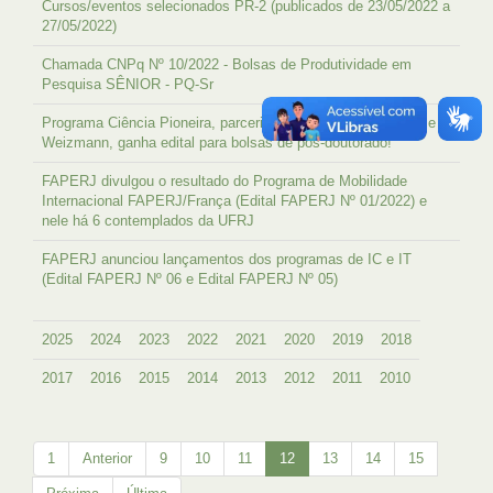
Cursos/eventos selecionados PR-2 (publicados de 23/05/2022 a
27/05/2022)
Chamada CNPq Nº 10/2022 - Bolsas de Produtividade em
Pesquisa SÊNIOR - PQ-Sr
Programa Ciência Pioneira, parceria entre os Institutos D’Or e
Weizmann, ganha edital para bolsas de pós-doutorado!
FAPERJ divulgou o resultado do Programa de Mobilidade
Internacional FAPERJ/França (Edital FAPERJ Nº 01/2022) e
nele há 6 contemplados da UFRJ
FAPERJ anunciou lançamentos dos programas de IC e IT
(Edital FAPERJ Nº 06 e Edital FAPERJ Nº 05)
2025
2024
2023
2022
2021
2020
2019
2018
2017
2016
2015
2014
2013
2012
2011
2010
1
Anterior
9
10
11
12
13
14
15