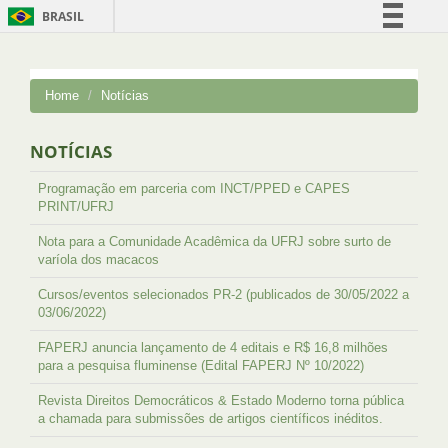
BRASIL
Simplifique!
Comunica BR
Home
Notícias
Participe
Acesso à informação
NOTÍCIAS
Legislação
Programação em parceria com INCT/PPED e CAPES
Canais
PRINT/UFRJ
Nota para a Comunidade Acadêmica da UFRJ sobre surto de
varíola dos macacos
Cursos/eventos selecionados PR-2 (publicados de 30/05/2022 a
03/06/2022)
FAPERJ anuncia lançamento de 4 editais e R$ 16,8 milhões
para a pesquisa fluminense (Edital FAPERJ Nº 10/2022)
Revista Direitos Democráticos & Estado Moderno torna pública
a chamada para submissões de artigos científicos inéditos.