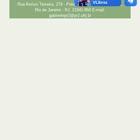
Rua Aloísio Teixeira, 278 - Prédio 4 - Cidade Universitária,
Rio de Janeiro - RJ, 21941-850 E-mail:
gabinetepr2@pr2.ufrj.br