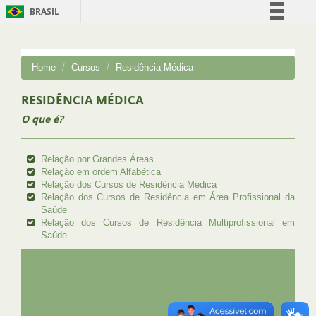
BRASIL
Simplifique!
Comunica BR
Home
Cursos
Residência Médica
Participe
RESIDÊNCIA MÉDICA
Acesso à informação
O que é?
Legislação
Canais
Relação por Grandes Áreas
Relação em ordem Alfabética
Relação dos Cursos de Residência Médica
Relação dos Cursos de Residência em Área Profissional da
Saúde
Relação dos Cursos de Residência Multiprofissional em
Saúde
UFRJ
GRADUAÇÃO
PLANEJAMENTO E DESENVOLVIMENTO
PESSOAL
EXTENSÃO
GESTÃO E GOVERNANÇA
PREFEITURA
INTRANET
SIGA
SIBI