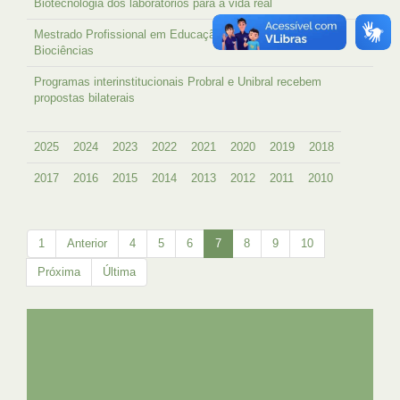
Biotecnologia dos laboratórios para a vida real
Mestrado Profissional em Educação, Gestão e Difusão em
Biociências
Programas interinstitucionais Probral e Unibral recebem
propostas bilaterais
2025
2024
2023
2022
2021
2020
2019
2018
2017
2016
2015
2014
2013
2012
2011
2010
1
Anterior
4
5
6
7
8
9
10
Próxima
Última
UFRJ
GRADUAÇÃO
PLANEJAMENTO E DESENVOLVIMENTO
PESSOAL
EXTENSÃO
GESTÃO E GOVERNANÇA
PREFEITURA
INTRANET
SIGA
SIBI