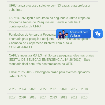
UFRJ lança processo seletivo com 33 vagas para professor
substituto
FAPERJ divulgou o resultado da segunda e última etapa do
Programa Redes de Pesquisa em Saúde e nele há 11
contemplados da UFRJ
Fundações de Amparo à Pesquisa e governo italiano lançam
chamada para pesquisa conjunta - FAPERJ anuncia apoio à
Chamada de Cooperação Bilateral com a Itália –
CONFAP/MAECI
CAPES investirá R$ 1,3 milhão para pesquisar óleo nas praias
(EDITAL DE SELEÇÃO EMERGENCIAL Nº 26/2019) - Saiu
resultado final com três contemplados da UFRJ
Edital nº 25/2019 - Prorrogado prazo para eventos apoiados
pela CAPES
2025
2024
2023
2022
2021
2020
2019
2018
2017
2016
2015
2014
2013
2012
2011
2010