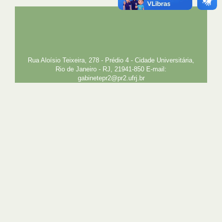
UFRJ
GRADUAÇÃO
PLANEJAMENTO E DESENVOLVIMENTO
PESSOAL
EXTENSÃO
GESTÃO E GOVERNANÇA
PREFEITURA
INTRANET
SIGA
SIBI
Rua Aloísio Teixeira, 278 - Prédio 4 - Cidade Universitária,
Rio de Janeiro - RJ, 21941-850 E-mail:
gabinetepr2@pr2.ufrj.br