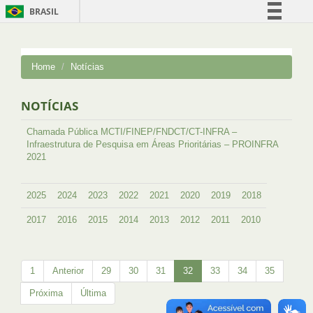
BRASIL
Simplifique!
Comunica BR
Home
Notícias
Participe
Acesso à informação
NOTÍCIAS
Legislação
Chamada Pública MCTI/FINEP/FNDCT/CT-INFRA –
Canais
Infraestrutura de Pesquisa em Áreas Prioritárias – PROINFRA
2021
2025
2024
2023
2022
2021
2020
2019
2018
2017
2016
2015
2014
2013
2012
2011
2010
1
Anterior
29
30
31
32
33
34
35
Próxima
Última