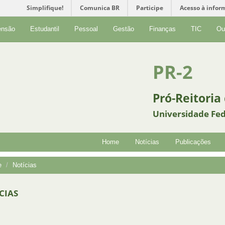
Simplifique!
Comunica BR
Participe
Acesso à infor
ensão
Estudantil
Pessoal
Gestão
Finanças
TIC
Ou
PR-2
Pró-Reitoria
Universidade Fed
Home
Notícias
Publicações
e
Notícias
CIAS