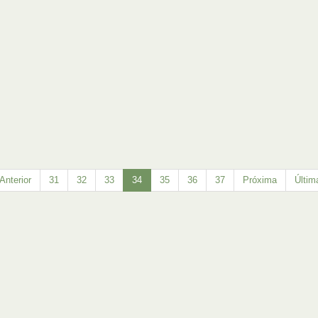
Anterior
31
32
33
34
35
36
37
Próxima
Últim