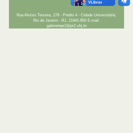
EXTENSÃO
GESTÃO E GOVERNANÇA
PREFEITURA
INTRANET
SIGA
SIBI
Rua Aloísio Teixeira, 278 - Prédio 4 - Cidade Universitária,
Rio de Janeiro - RJ, 21941-850 E-mail:
gabinetepr2@pr2.ufrj.br