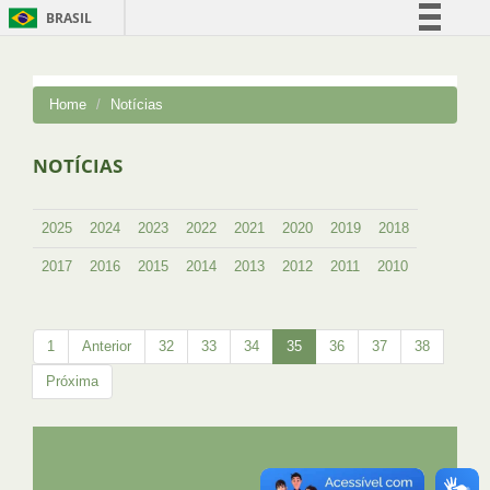
BRASIL
Simplifique!
Comunica BR
Home
Notícias
Participe
Acesso à informação
NOTÍCIAS
Legislação
Canais
2025
2024
2023
2022
2021
2020
2019
2018
2017
2016
2015
2014
2013
2012
2011
2010
1
Anterior
32
33
34
35
36
37
38
Próxima
UFRJ
GRADUAÇÃO
PLANEJAMENTO E DESENVOLVIMENTO
PESSOAL