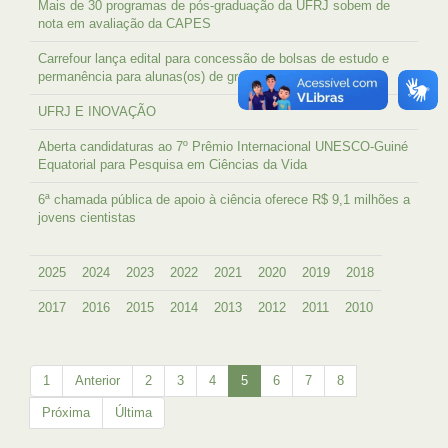
Mais de 30 programas de pós-graduação da UFRJ sobem de
nota em avaliação da CAPES
Carrefour lança edital para concessão de bolsas de estudo e
permanência para alunas(os) de graduação e pós-graduação
UFRJ E INOVAÇÃO
Aberta candidaturas ao 7º Prêmio Internacional UNESCO-Guiné
Equatorial para Pesquisa em Ciências da Vida
6ª chamada pública de apoio à ciência oferece R$ 9,1 milhões a
jovens cientistas
2025
2024
2023
2022
2021
2020
2019
2018
2017
2016
2015
2014
2013
2012
2011
2010
1
Anterior
2
3
4
5
6
7
8
Próxima
Última