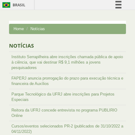
BRASIL
Simplifique!
Comunica BR
Home
Notícias
Participe
Acesso à informação
NOTÍCIAS
Legislação
Instituto Serrapilheira abre inscrições chamada pública de apoio
Canais
à ciência, que vai destinar R$ 9,1 milhões a jovens
pesquisadores
FAPERJ anuncia prorrogação do prazo para execução técnica e
financeira de Auxílios
Parque Tecnológico da UFRJ abre inscrições para Projetos
Especiais
Reitora da UFRJ concede entrevista no programa PUBLIRIO
Online
Cursos/eventos selecionados PR-2 (publicados de 31/10/2022 a
04/11/2022)