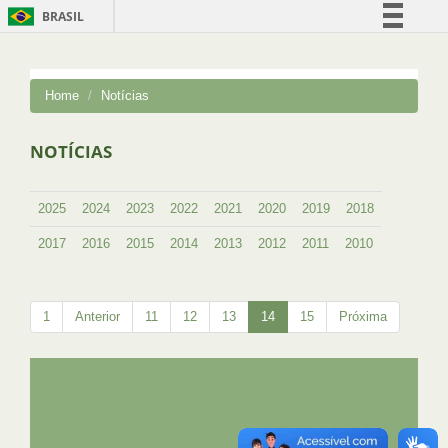
BRASIL
Simplifique!
Comunica BR
Home
Notícias
Participe
Acesso à informação
NOTÍCIAS
Legislação
Canais
2025
2024
2023
2022
2021
2020
2019
2018
2017
2016
2015
2014
2013
2012
2011
2010
1
Anterior
11
12
13
14
15
Próxima
UFRJ
GRADUAÇÃO
PLANEJAMENTO E DESENVOLVIMENTO
PESSOAL
EXTENSÃO
GESTÃO E GOVERNANÇA
PREFEITURA
INTRANET
SIGA
SIBI