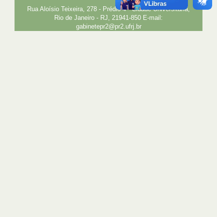
Rua Aloísio Teixeira, 278 - Prédio 4 - Cidade Universitária,
Rio de Janeiro - RJ, 21941-850 E-mail:
gabinetepr2@pr2.ufrj.br