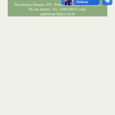
Rua Aloísio Teixeira, 278 - Prédio 4 - Cidade Universitária,
Rio de Janeiro - RJ, 21941-850 E-mail:
gabinetepr2@pr2.ufrj.br