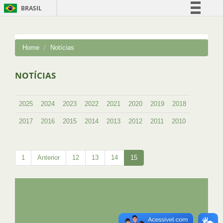
BRASIL
Simplifique!
Comunica BR
Home
Notícias
Participe
Acesso à informação
NOTÍCIAS
Legislação
Canais
2025
2024
2023
2022
2021
2020
2019
2018
2017
2016
2015
2014
2013
2012
2011
2010
1
Anterior
12
13
14
15
UFRJ
GRADUAÇÃO
PLANEJAMENTO E DESENVOLVIMENTO
PESSOAL
EXTENSÃO
GESTÃO E GOVERNANÇA
PREFEITURA
INTRANET
SIGA
SIBI