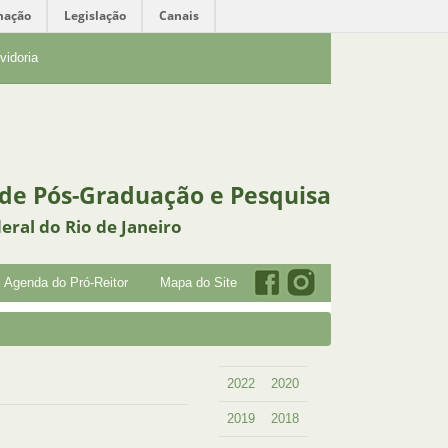
mação
Legislação
Canais
vidoria
 de Pós-Graduação e Pesquisa
eral do Rio de Janeiro
Agenda do Pró-Reitor
Mapa do Site
2022
2020
2019
2018