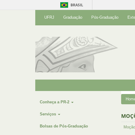
BRASIL
UFRJ
Graduação
Pós-Graduação
Ext
Hom
Conheça a PR-2
Serviços
MOÇ
Bolsas de Pós-Graduação
Moçã