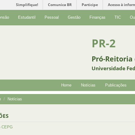
Simplifique!
Comunica BR
Participe
Acesso à infor
ensão
Estudantil
Pessoal
Gestão
Finanças
TIC
Ou
PR-2
Pró-Reitoria
Universidade Fed
Home
Notícias
Publicações
e
Notícias
ÕES
o CEPG