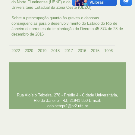
do Norte Fluminense (UENF) e da Fundação Centro
Universitário Estadual da Zona Oeste (UEZO)
Sobre a preocupação quanto às graves e danosas
consequências para o desenvolvimento do Estado do Rio de
Janeiro decorrentes da implantação do Decreto 45.874 de 28 de
dezembro de 2016
2022
2020
2019
2018
2017
2016
2015
1996
UFRJ
GRADUAÇÃO
PLANEJAMENTO E DESENVOLVIMENTO
PESSOAL
EXTENSÃO
GESTÃO E GOVERNANÇA
PREFEITURA
INTRANET
SIGA
SIBI
Rua Aloísio Teixeira, 278 - Prédio 4 - Cidade Universitária,
Rio de Janeiro - RJ, 21941-850 E-mail:
gabinetepr2@pr2.ufrj.br