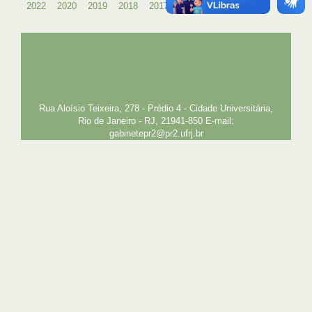
2022
2020
2019
2018
2017
2016
2015
1996
UFRJ
GRADUAÇÃO
PLANEJAMENTO E DESENVOLVIMENTO
PESSOAL
EXTENSÃO
GESTÃO E GOVERNANÇA
PREFEITURA
INTRANET
SIGA
SIBI
Rua Aloísio Teixeira, 278 - Prédio 4 - Cidade Universitária,
Rio de Janeiro - RJ, 21941-850 E-mail:
gabinetepr2@pr2.ufrj.br