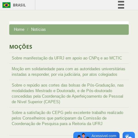
BRASIL
Simplifique!
Comunica BR
Home
Notícias
Participe
Acesso à informação
MOÇÕES
Legislação
Sobre manifestação da UFRJ em apoio ao CNPq e ao MCTIC
Canais
Moção em solidariedade para com as autoridades universitárias
instadas a responder, por via judiciária, por atos colegiados
Sobre o repúdio aos cortes das bolsas de Pós-Graduação, nas
modalidades Mestrado e Doutorado, e de Pós-doutorado
concedidas pela Coordenação de Aperfeiçoamento de Pessoal
de Nível Superior (CAPES)
Sobre a satisfação do CEPG pelo excelente trabalho realizado
pelos Conselheiros que participaram da Comissão de
Coordenação de Pesquisa para a Reitoria da UFRJ