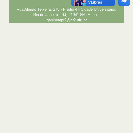
INTRANET
SIGA
SIBI
Rua Aloísio Teixeira, 278 - Prédio 4 - Cidade Universitária,
Rio de Janeiro - RJ, 21941-850 E-mail:
gabinetepr2@pr2.ufrj.br