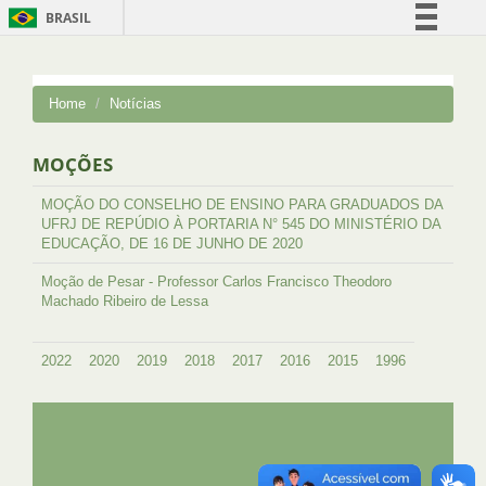
BRASIL
Simplifique!
Comunica BR
Home
Notícias
Participe
Acesso à informação
MOÇÕES
Legislação
MOÇÃO DO CONSELHO DE ENSINO PARA GRADUADOS DA
Canais
UFRJ DE REPÚDIO À PORTARIA N° 545 DO MINISTÉRIO DA
EDUCAÇÃO, DE 16 DE JUNHO DE 2020
Moção de Pesar - Professor Carlos Francisco Theodoro
Machado Ribeiro de Lessa
2022
2020
2019
2018
2017
2016
2015
1996
UFRJ
GRADUAÇÃO
PLANEJAMENTO E DESENVOLVIMENTO
PESSOAL
EXTENSÃO
GESTÃO E GOVERNANÇA
PREFEITURA