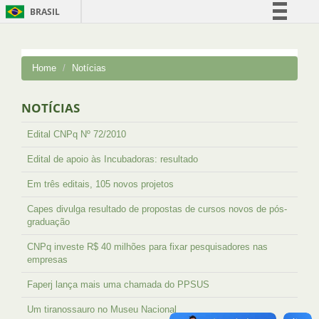
BRASIL
Simplifique!
Comunica BR
Home
Notícias
Participe
Acesso à informação
NOTÍCIAS
Legislação
Edital CNPq Nº 72/2010
Canais
Edital de apoio às Incubadoras: resultado
Em três editais, 105 novos projetos
Capes divulga resultado de propostas de cursos novos de pós-
graduação
CNPq investe R$ 40 milhões para fixar pesquisadores nas
empresas
Faperj lança mais uma chamada do PPSUS
Um tiranossauro no Museu Nacional