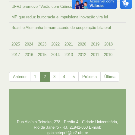
UFRJ promove "Verão com Ciência" em Macaé
MP que reduz burocracia e impulsiona inovação vira lei
Brasil e Alemanha firmam acordo de cooperação bilateral
2025
2024
2023
2022
2021
2020
2019
2018
2017
2016
2015
2014
2013
2012
2011
2010
Anterior
1
2
3
4
5
Próxima
Última
UFRJ
GRADUAÇÃO
PLANEJAMENTO E DESENVOLVIMENTO
PESSOAL
EXTENSÃO
GESTÃO E GOVERNANÇA
PREFEITURA
INTRANET
SIGA
SIBI
Rua Aloísio Teixeira, 278 - Prédio 4 - Cidade Universitária,
Rio de Janeiro - RJ, 21941-850 E-mail:
gabinetepr2@pr2.ufrj.br