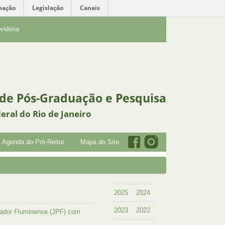
mação
Legislação
Canais
vidoria
 de Pós-Graduação e Pesquisa
eral do Rio de Janeiro
Agenda do Pró-Reitor
Mapa do Site
2025
2024
2023
2022
sador Fluminense (JPF) com