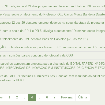
JCNE: edição de 2021 dos programas irá oferecer um total de 370 novas bo
e Pesar sobre o falecimento do Professor Otto Carlos Muniz Bandeira Duarte
aprovou 12 dos 29 doutores empreendedores na segunda etapa do programa
, com o apoio da PR-1 e PR-5, divulga o documento "Diretrizes sobre Integ
e falecimento do Prof. Antônio Paes de Carvalho (⭐1935-✝️2021)
O! Bolsistas e indicados para bolsa PIBIC precisam atualizar seu CV Latt
s as inscrições para o concurso de fotografia da CGU
 parceiros apresentam proposta para a chamada do EDITAL FAPERJ Nº 
ÕES INTEGRADAS DE INOVAÇÃO EM INSTITUIÇÕES DE CIÊNCIA E TE
ta da FAPERJ 'Meninas e Mulheres nas Ciências' tem resultado do edital di
isadores da UFRJ
ior
1
2
3
4
5
6
7
Próxima
Última