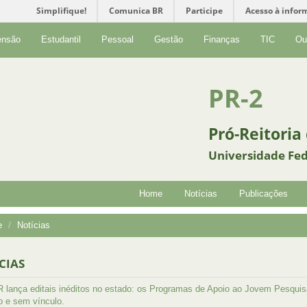
Simplifique!
Comunica BR
Participe
Acesso à infor
ensão
Estudantil
Pessoal
Gestão
Finanças
TIC
Ou
PR-2
Pró-Reitoria
Universidade Fed
Home
Notícias
Publicações
e
Notícias
CIAS
lança editais inéditos no estado: os Programas de Apoio ao Jovem Pesqui
o e sem vínculo.