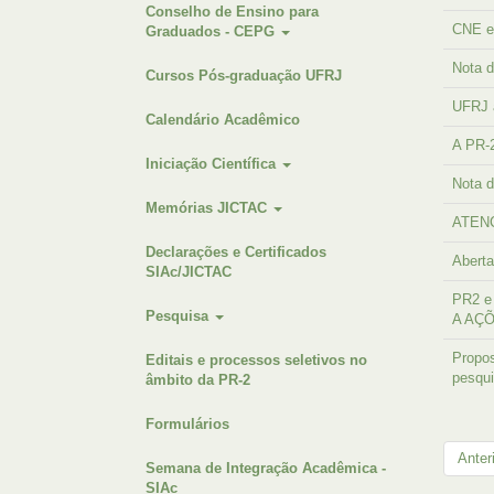
Conselho de Ensino para
CNE e 
Graduados - CEPG
Nota d
Cursos Pós-graduação UFRJ
UFRJ 
Calendário Acadêmico
A PR-2
Iniciação Científica
Nota d
Memórias JICTAC
ATENÇÃ
Declarações e Certificados
Aberta
SIAc/JICTAC
PR2 e
Pesquisa
A AÇ
Propos
Editais e processos seletivos no
pesqu
âmbito da PR-2
Formulários
Anter
Semana de Integração Acadêmica -
SIAc