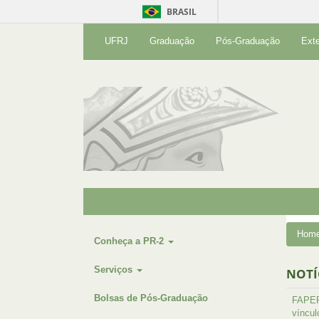
BRASIL
UFRJ
Graduação
Pós-Graduação
Ext
Hom
Conheça a PR-2
Serviços
NOTÍ
Bolsas de Pós-Graduação
FAPER 
víncul