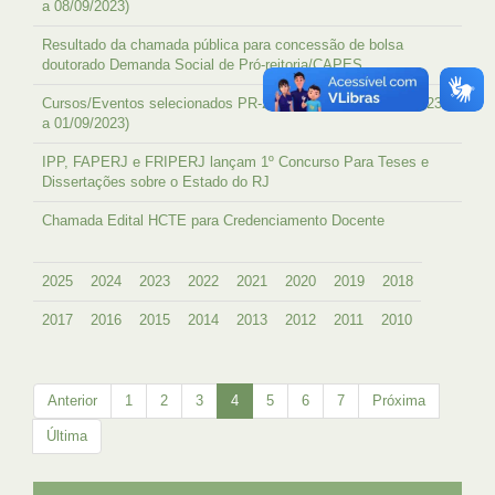
a 08/09/2023)
Resultado da chamada pública para concessão de bolsa
doutorado Demanda Social de Pró-reitoria/CAPES
Cursos/Eventos selecionados PR-2 (publicados de 28/08/2023
a 01/09/2023)
IPP, FAPERJ e FRIPERJ lançam 1º Concurso Para Teses e
Dissertações sobre o Estado do RJ
Chamada Edital HCTE para Credenciamento Docente
2025
2024
2023
2022
2021
2020
2019
2018
2017
2016
2015
2014
2013
2012
2011
2010
Anterior
1
2
3
4
5
6
7
Próxima
Última