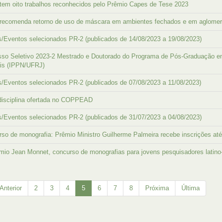
em oito trabalhos reconhecidos pelo Prêmio Capes de Tese 2023
recomenda retorno de uso de máscara em ambientes fechados e em aglome
/Eventos selecionados PR-2 (publicados de 14/08/2023 a 19/08/2023)
sso Seletivo 2023-2 Mestrado e Doutorado do Programa de Pós-Graduação e
ais (IPPN/UFRJ)
/Eventos selecionados PR-2 (publicados de 07/08/2023 a 11/08/2023)
disciplina ofertada no COPPEAD
/Eventos selecionados PR-2 (publicados de 31/07/2023 a 04/08/2023)
so de monografia: Prêmio Ministro Guilherme Palmeira recebe inscrições at
êmio Jean Monnet, concurso de monografias para jovens pesquisadores latin
Anterior
2
3
4
5
6
7
8
Próxima
Última