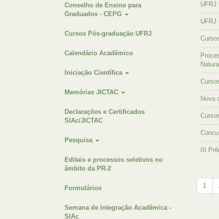
UFRJ t
Conselho de Ensino para
Graduados - CEPG
UFRJ 
Cursos Pós-graduação UFRJ
Cursos
Calendário Acadêmico
Proce
Natur
Iniciação Científica
Cursos
Memórias JICTAC
Nova 
Declarações e Certificados
Cursos
SIAc/JICTAC
Concur
Pesquisa
III Pr
Editais e processos seletivos no
âmbito da PR-2
1
Formulários
Semana de Integração Acadêmica -
SIAc